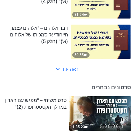
(א')" (חלק 4)
31:54
דבר אלוהים – "אלוהים עצמו,
הייחודי א' סמכותו של אלוהים
(א')" (חלק 5)
50:55
ראה עוד
סרטונים נבחרים
סרט משיחי – "מפגש עם האדון
במהלך הקטסטרופות (2)"
1:35:23