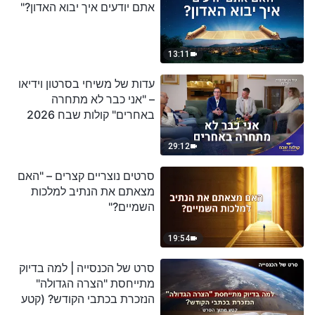
אתם יודעים איך יבוא האדון?"
13:11
עדות של משיחי בסרטון וידיאו
– "אני כבר לא מתחרה
באחרים" קולות שבח 2026
29:12
סרטים נוצריים קצרים – "האם
מצאתם את הנתיב למלכות
השמיים?"
19:54
סרט של הכנסייה | למה בדיוק
מתייחסת "הצרה הגדולה"
הנזכרת בכתבי הקודש? (קטע
נבחר מסרט)