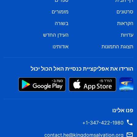
דף הבית
ספרים
סרטונים
מזמורים
הקראות
בשורה
עדויות
העידן החדש
תצוגת התמונות
אודותינו
הורידו את אפליקציית כנסיית האל הכול יכול
פנו אלינו
1-347-422-1980+
contact.he@kingdomsalvation.org