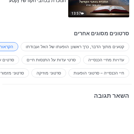
הנזכרת בכתבי הקודש? (קטע
נבחר מסרט)
13:57
סרטונים מסוגים אחרים
קטעים מתוך הדבר, כרך ראשון: הופעתו של האל ועבודתו
הקראות 
עדויות מחיי הכנסייה
סרטי עדוּת על התנסוּת חיים
סרטים ע
חיי הכנסייה – סרטוני הופעות
סרטוני מוזיקה
סרטוני מזמורי
השאר תגובה