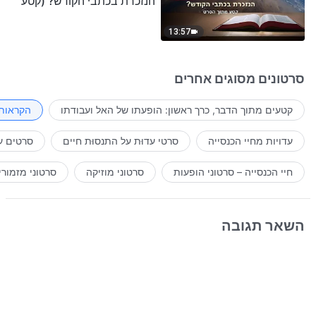
הנזכרת בכתבי הקודש? (קטע
נבחר מסרט)
13:57
סרטונים מסוגים אחרים
קטעים מתוך הדבר, כרך ראשון: הופעתו של האל ועבודתו
הקראות 
עדויות מחיי הכנסייה
סרטי עדוּת על התנסוּת חיים
סרטים ע
חיי הכנסייה – סרטוני הופעות
סרטוני מוזיקה
סרטוני מזמורי
השאר תגובה