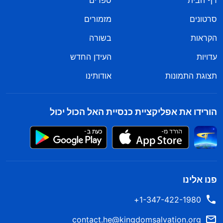
דף הבית
ספרים
סרטונים
מזמורים
הקראות
בשורה
עדויות
העידן החדש
תצוגת התמונות
אודותינו
הורידו את אפליקציית כנסיית האל הכול יכול
פנו אלינו
1-347-422-1980+
contact.he@kingdomsalvation.org