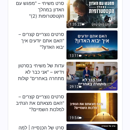
דבר אלוהים היומי: טבע האל,
סרט משיחי – "מפגש עם
תכונותיו ומהותו – מובאה 263
האדון במהלך
הקטסטרופות (2)"
11:16
1:35:23
דבר אלוהים היומי: טבע האל,
סרטים נוצריים קצרים –
תכונותיו ומהותו – מובאה 264
"האם אתם יודעים איך
יבוא האדון?"
6:25
13:11
עדות של משיחי בסרטון
וידיאו – "אני כבר לא
מתחרה באחרים" קולות
שבח 2026
29:12
סרטים נוצריים קצרים –
"האם מצאתם את הנתיב
למלכות השמיים?"
19:54
סרט של הכנסייה | למה