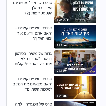
סרט משיחי – "מפגש עם
האדון במהלך
הקטסטרופות (2)"
1:35:23
סרטים נוצריים קצרים –
"האם אתם יודעים איך
יבוא האדון?"
13:11
עדות של משיחי בסרטון
וידיאו – "אני כבר לא
מתחרה באחרים" קולות
שבח 2026
29:12
סרטים נוצריים קצרים –
"האם מצאתם את הנתיב
למלכות השמיים?"
19:54
סרט של הכנסייה | למה