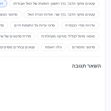
לא חושב כך. הוא סבור שמדינה שאין בה איש שעובד אותו ה
שהוא מעניק לאנושות. רק כשהאדם מקבל את ישועת האל והחיים
קטעים מתוך הדבר, כרך ראשון: הופעתו של האל ועבודתו
הק
יותר מדי לא מתיישב עם אורח המחשבה של אלוהים. אם שליט
והריקנות הרוחנית של האדם לבוא על סיפוקם. אם בני האדם ב
יהיה רע ומר, ולמדינה לא יהיה יעד.
קטעים מתוך הדבר, כרך שני: אודות הכרת האל
סרטוני הבשו
של אלוהים, הרי שהמדינה או האומה הזו תצעד בדרך לאבדון, א
עדויות מחיי הכנסייה
סרטי עדוּת על התנסוּת חיים
סרט
מופעי מחול לצלילי מוזיקה מקהלתית
סדרת סרטונים של שי
סרטוני מזמורים
גילוי האמת
קטעים נבחרים מסרטים
השאר תגובה