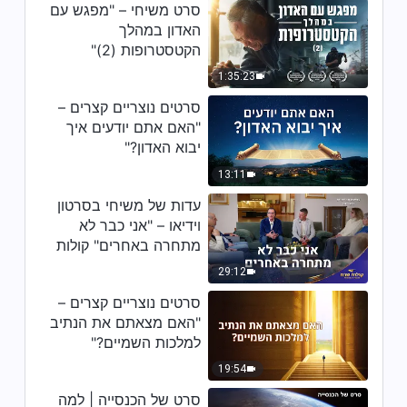
סרט משיחי – "מפגש עם
האדון במהלך
הקטסטרופות (2)"
1:35:23
סרטים נוצריים קצרים –
"האם אתם יודעים איך
יבוא האדון?"
13:11
עדות של משיחי בסרטון
וידיאו – "אני כבר לא
מתחרה באחרים" קולות
שבח 2026
29:12
סרטים נוצריים קצרים –
"האם מצאתם את הנתיב
למלכות השמיים?"
19:54
סרט של הכנסייה | למה