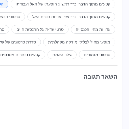
ומתה תחת עינו הפקוחה של אלוהים. האנושות חיה כתוצאה מני
קטעים מתוך הדבר, כרך ראשון: הופעתו של האל ועבודתו
הק
כתוצאה מאותו ניהול. פעם אחר פעם, האדם בא והולך, הלוך ושוב
קטעים מתוך הדבר, כרך שני: אודות הכרת האל
סרטוני הבשו
ניהולו של אלוהים תמיד צועד קדימה והוא מעולם לא חדל. הוא י
במעשיו ולשוב אל מלכותו. זוהי תוכניתו, וזו העבודה שהוא מבצ
עדויות מחיי הכנסייה
סרטי עדוּת על התנסוּת חיים
סרט
מופעי מחול לצלילי מוזיקה מקהלתית
סדרת סרטונים של שי
סרטוני מזמורים
גילוי האמת
קטעים נבחרים מסרטים
השאר תגובה