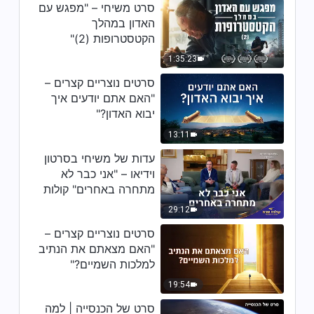
שיר מקהלה – "שיר המתגברים"
סרט משיחי – "מפגש עם
האדון במהלך
הקטסטרופות (2)"
5:46
1:35:23
שיר מקהלה – "איש אינו מודע לבואו
סרטים נוצריים קצרים –
של האלוהים"
"האם אתם יודעים איך
יבוא האדון?"
9:57
13:11
שיר מקהלה – "לאל בהתגלמותו יש
עדות של משיחי בסרטון
אנושיות ואף יותר מכך אלוהיות"
וידיאו – "אני כבר לא
מתחרה באחרים" קולות
9:32
שבח 2026
29:12
שיר משיחי – "אלוהים הופיע במזרח
סרטים נוצריים קצרים –
העולם בתהילתו"
"האם מצאתם את הנתיב
8:09
למלכות השמיים?"
19:54
שיר משיחי – "משפט האל מתגלה
במלואו"
סרט של הכנסייה | למה