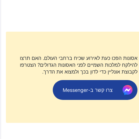
II
רו את שמי הקדוש ויכירו אותי. שמי יופץ ברבים בעת רדת
תם ראויים לו. האם אינכם מפחדים? שמי מתפשט אל כל הדתות,
י שמתבצעת באופן מסודר, ובקשר הדוק. הכול קורה על-פי
יי מקרוב ולהתקדם בכל צעד.
אסונות הפכו כעת לאירוע שכיח ברחבי העולם. האם תרצו
ראשון – הופעתו של האל ועבודתו, אמירותיו של ה
משיח
בראשית, פרק 65
להילקח למלכות השמיים לפני האסונות הגדולים? הצטרפו
לקבוצת אונליין כדי לדון בכך ולמצוא את הדרך.
צרו קשר ב-Messenger