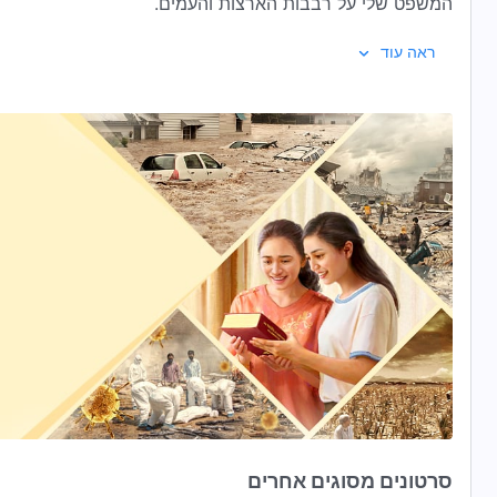
המשפט שלי על רבבות הארצות והעמים.
ראה עוד
שמי חייב להתפשט לכל הכיוונים ולכל המקומות, כדי שכולם יכי
האסונות, ואם לא תהיו זהירים וערניים, תאבדו את החלק שא
אל כל תחומי החיים, אל כל האומות ואל כל הפלגים. זו עבודת
הסידור החכם שלי. אני רוצה רק שתהיו מסוגלים ללכת בעקבות
מתוך: הדבר, כרך 
סרטונים מסוגים אחרים