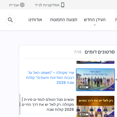
2026
אפליקציות לנייד
עברית
2:57
שיר מקהלה – "האל מחפש את ליבך
ת
העידן החדש
תצוגת התמונות
אודותינו
ואת רוחך" קולות שבח 2026
6:04
אנשים מכל העולם לומדים סינית |
דקלום ומקהלה: שימו לב לגורל
סרטונים דומים
7
/
18
האנושות | קולות שבח 2026
6:48
שיר מקהלה – "משפט האל על
רבבות המדינות והעמים" קולות
שבח 2026
4:02
אנשים מכל העולם לומדים סינית |
מקהלה: רק לאל יש את דרך החיים |
2026 קולות שבח
4:58