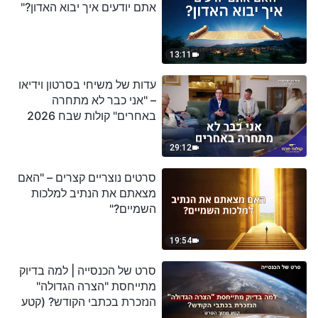
אתם יודעים איך יבוא האדון?"
13:11
עדות של משיחי בסרטון וידיאו
– "אני כבר לא מתחרה
באחרים" קולות שבח 2026
29:12
סרטים נוצריים קצרים – "האם
מצאתם את הנתיב למלכות
השמיים?"
19:54
סרט של הכנסייה | למה בדיוק
מתייחסת "הצרה הגדולה"
הנזכרת בכתבי הקודש? (קטע
נבחר מסרט)