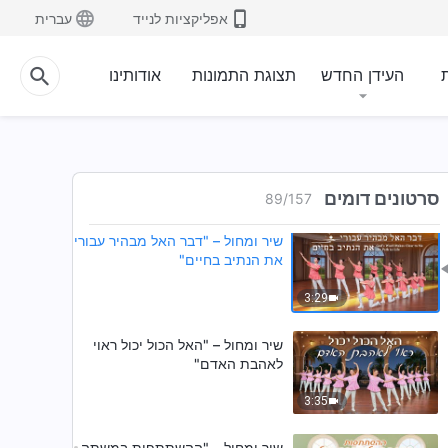
אפליקציות לנייד
עברית
שיר ומחול – "אלוהים מאשר את מי
שאוהבים אותו"
ת
העידן החדש
תצוגת התמונות
אודותינו
3:17
שיר ומחול – "אני נהנה מאהבת
האל"
4:02
סרטונים דומים
89
/
157
שיר ומחול – "דבר האל מבהיר עבורי
את הנתיב בחיים"
3:29
שיר ומחול – "האל הכול יכול ראוי
לאהבת האדם"
3:35
שיר ומחול – "ההשתתפות במשתה