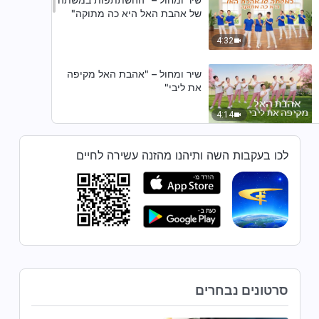
של אהבת האל היא כה מתוקה"
4:32
שיר ומחול – "אהבת האל מקיפה
את ליבי"
4:14
שיר ומחול – "אתה חיי האמת שלי"
לכו בעקבות השה ותיהנו מהזנה עשירה לחיים
3:49
שיר ומחול – "בר האנוש יורד אל
העולם"
4:12
סרטונים נבחרים
שיר ומחול – "האל הכל יכול מושיע
אנשים"