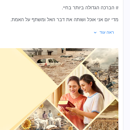
זו הברכה הגדולה ביותר בחיי.
מדי יום אני אוכל ושותה את דבר האל ומשתף על האמת.
לבי מתבהר יותר ויותר בעת שאני מבין את האמת.
ראה עוד
דבר האל מבהיר עבורי את הנתיב ואת הכיוון
שבהם עליי לבחור בחיים האלה,
ורק אז אני מוצא את החיים האמיתיים.
אני מיישם בפועל את דברי האל ומחפש להיות אדם ישר.
אני משלים את חובתי באופן מציאותי כדי לרצות את האל.
אנו מצהירים ונושאים עדות לאל כשאנו מאוחדים בלב ובנפש,
ולבבותינו מלאים בשמחה ובמתיקות.
II