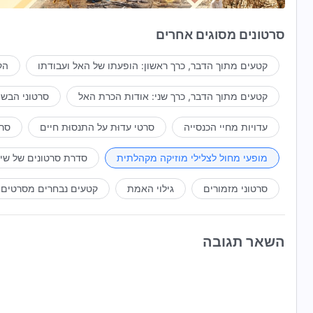
השיפוט של דבר האל מטהר את שחיתותי.
סרטונים מסוגים אחרים
הניסיונות והזיכוכים שלו מטהרים את אהבתי.
קטעים מתוך הדבר, כרך ראשון: הופעתו של האל ועבודתו
הק
זכיתי באמת ואני מביא לידי ביטוי את המציאות.
קטעים מתוך הדבר, כרך שני: אודות הכרת האל
סרטוני הבשו
הזכייה באישור האל היא הברכה הגדולה ביותר.
עדויות מחיי הכנסייה
סרטי עדוּת על התנסוּת חיים
סרט
לא משנה כיצד האל מתייחס אליי, הכול טוב,
מופעי מחול לצלילי מוזיקה מקהלתית
סדרת סרטונים של שי
והכול נועד לעזור לי לצמוח ולהתבגר בחיים.
סרטוני מזמורים
גילוי האמת
קטעים נבחרים מסרטים
עם לב של התמסרות, אני רואה את רצונו הטוב של האל.
בין ניסיונות ומצוקות, דבר האל מנחה אותי.
השאר תגובה
במהלך חוויותיי, ראיתי את חמדתו ואת חביבותו של האל.
צעד אחר צעד, האל מנחה אותי כדי שאתגבר על השטן.
אני מקדיש את נאמנותי כדי לרצות את כוונות האל,