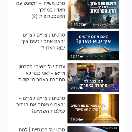
סרט משיחי – "מפגש עם
3:50
האדון במהלך
הקטסטרופות (2)"
שיר ומחול – "החתירה אל האמת
1:35:23
היא הברכה הגדולה מכול"
סרטים נוצריים קצרים –
3:53
"האם אתם יודעים איך
יבוא האדון?"
שיר ומחול – "הנהייה אחר האל הכל
יכול היא הברכה הגדולה מכול"
13:11
עדות של משיחי בסרטון
4:34
וידיאו – "אני כבר לא
מתחרה באחרים" קולות
שיר ומחול – "האל הכל יכול אוהב
שבח 2026
אותי באמת ובתמים"
29:12
סרטים נוצריים קצרים –
5:09
"האם מצאתם את הנתיב
למלכות השמיים?"
שיר ומחול – "חיים חדשים במלכות"
19:54
סרט של הכנסייה | למה
3:59