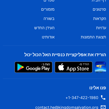
דף הבית
ספרים
סרטונים
מזמורים
הקראות
בשורה
עדויות
העידן החדש
תצוגת התמונות
אודותינו
הורידו את אפליקציית כנסיית האל הכול יכול
פנו אלינו
1-347-422-1980+
contact.he@kingdomsalvation.org