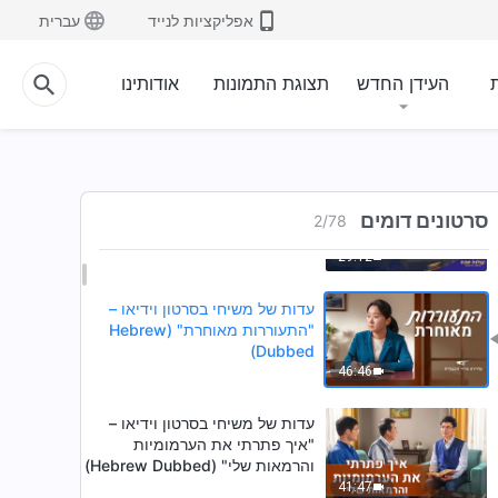
אפליקציות לנייד
עברית
ת
העידן החדש
תצוגת התמונות
אודותינו
עדות של משיחי בסרטון וידיאו –
"אני כבר לא מתחרה באחרים"
סרטונים דומים
2
/
78
קולות שבח 2026
29:12
עדות של משיחי בסרטון וידיאו –
"התעוררות מאוחרת" (Hebrew
Dubbed)
46:46
עדות של משיחי בסרטון וידיאו –
"איך פתרתי את הערמומיות
והרמאות שלי" (Hebrew Dubbed)
41:47