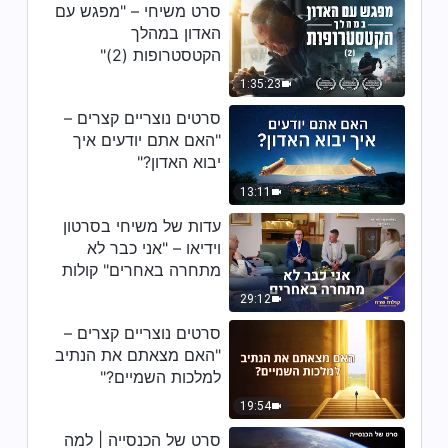
עדות של משיחי בסרטון וידיאו –
סרט משיחי – "מפגש עם
"להתעורר מהיהירות שלי" (Hebrew
האדון במהלך
Dubbed)
הקטסטרופות (2)"
41:22
1:35:23
עדות של משיחי בסרטון וידיאו –
סרטים נוצריים קצרים –
"אני יודע את הדרך לתיקון טבע
"האם אתם יודעים איך
מושחת" (Hebrew Dubbed)
יבוא האדון?"
34:54
13:11
עדות של משיחי בסרטון וידיאו –
עדות של משיחי בסרטון
"אמונה: מקור הכוח" (Hebrew
וידיאו – "אני כבר לא
Dubbed)
מתחרה באחרים" קולות
36:54
שבח 2026
29:12
עדות של משיחי בסרטון וידיאו –
סרטים נוצריים קצרים –
"השיפוט של אלוהים הושיע אותי"
(Hebrew Dubbed)
"האם מצאתם את הנתיב
52:54
למלכות השמיים?"
19:54
עדות של משיחי בסרטון וידיאו –
"התוצאות של חוסר השתדלות
סרט של הכנסייה | למה