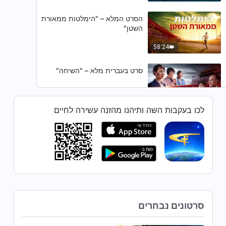
הסרט המלא – "הימלטות ממאורת
השטן"
58:24
סרט בעברית מלא – "השיחה"
2:14:55
לכו בעקבות השה ותיהנו מהזנה עשירה לחיים
הסרט המלא – "ממלתעות המוותי"
1:08:01
הסרט המלא – "אלוהים הוא עוצמת
חיי"
סרטונים נבחרים
41:53