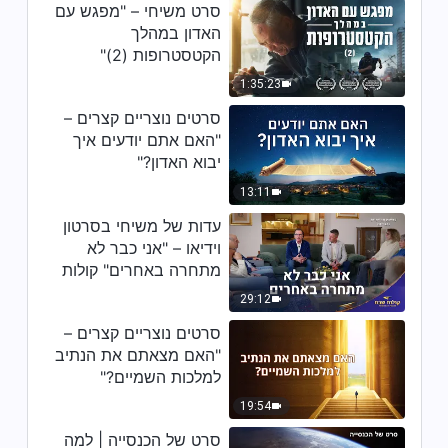
סרט בעברית מלא – "המפלגה לא
סרט משיחי – "מפגש עם
סיימה לדבר!"
האדון במהלך
הקטסטרופות (2)"
51:08
1:35:23
סרט בעברית – "חינוך ביתי באדום"
סרטים נוצריים קצרים –
"האם אתם יודעים איך
יבוא האדון?"
2:34:07
13:11
סרט בעברית מלא – "מתיקות
עדות של משיחי בסרטון
במעמקי הצרות"
וידיאו – "אני כבר לא
מתחרה באחרים" קולות
1:27:22
שבח 2026
29:12
הסרט המלא – "בעמקי החורף" –
סרטים נוצריים קצרים –
עדותה עטורת הניצחון של משיחית
"האם מצאתם את הנתיב
52:16
למלכות השמיים?"
19:54
סרט של הכנסייה | למה