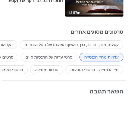
הנזכרת בכתבי הקודש? (קטע
נבחר מסרט)
13:57
סרטונים מסוגים אחרים
קטעים מתוך הדבר, כרך ראשון: הופעתו של האל ועבודתו
הקראות 
עדויות מחיי הכנסייה
סרטי עדוּת על התנסוּת חיים
סרטים ע
חיי הכנסייה – סרטוני הופעות
סרטוני מוזיקה
סרטוני מזמורי
השאר תגובה