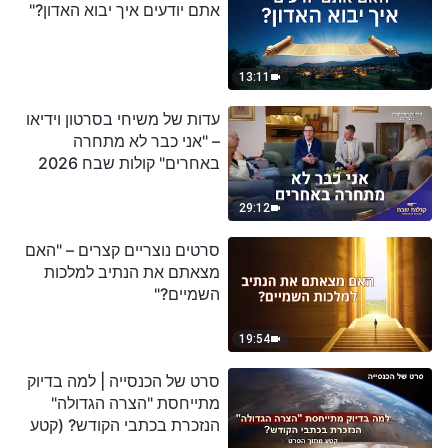
אתם יודעים איך יבוא האדון?"
13:11
עדות של משיחי בסרטון וידיאו
– "אני כבר לא מתחרה
באחרים" קולות שבח 2026
29:12
סרטים נוצריים קצרים – "האם
מצאתם את הנתיב למלכות
השמיים?"
19:54
סרט של הכנסייה | למה בדיוק
מתייחסת "הצרה הגדולה"
הנזכרת בכתבי הקודש? (קטע
נבחר מסרט)