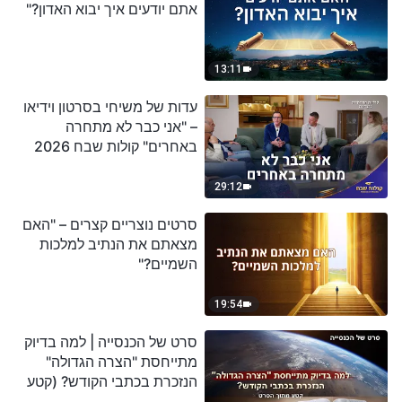
אתם יודעים איך יבוא האדון?"
13:11
עדות של משיחי בסרטון וידיאו
– "אני כבר לא מתחרה
באחרים" קולות שבח 2026
29:12
סרטים נוצריים קצרים – "האם
מצאתם את הנתיב למלכות
השמיים?"
19:54
סרט של הכנסייה | למה בדיוק
מתייחסת "הצרה הגדולה"
הנזכרת בכתבי הקודש? (קטע
נבחר מסרט)