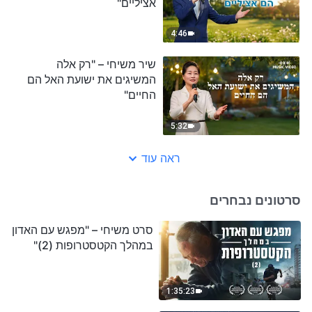
אציליים"
4:46
שיר משיחי – "רק אלה
המשיגים את ישועת האל הם
החיים"
5:32
ראה עוד
סרטונים נבחרים
סרט משיחי – "מפגש עם האדון
במהלך הקטסטרופות (2)"
1:35:23