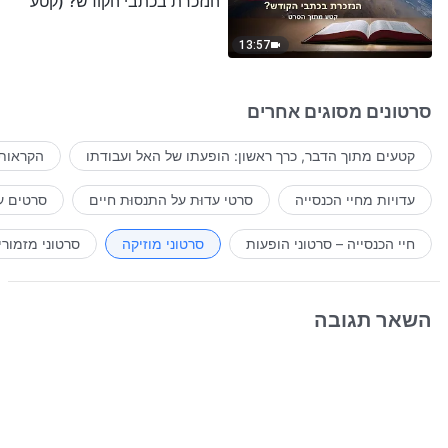
הנזכרת בכתבי הקודש? (קטע
נבחר מסרט)
13:57
סרטונים מסוגים אחרים
קטעים מתוך הדבר, כרך ראשון: הופעתו של האל ועבודתו
הקראות 
עדויות מחיי הכנסייה
סרטי עדוּת על התנסוּת חיים
סרטים ע
חיי הכנסייה – סרטוני הופעות
סרטוני מוזיקה
סרטוני מזמורי
השאר תגובה