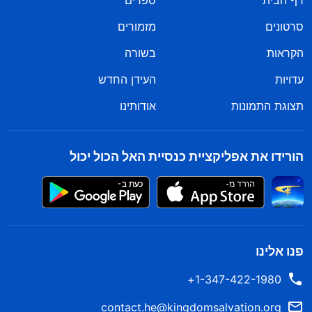
דף הבית
ספרים
סרטונים
מזמורים
הקראות
בשורה
עדויות
העידן החדש
תצוגת התמונות
אודותינו
הורידו את אפליקציית כנסיית האל הכול יכול
פנו אלינו
1-347-422-1980+
contact.he@kingdomsalvation.org