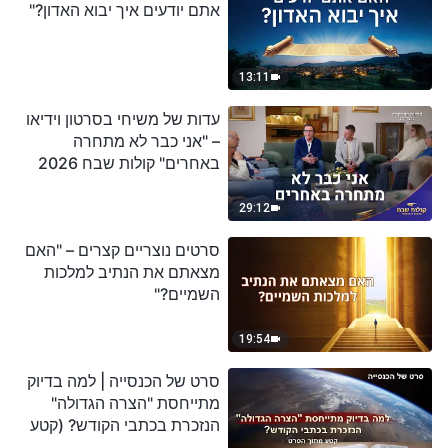
אתם יודעים איך יבוא האדון?"
13:11
עדות של משיחי בסרטון וידיאו
– "אני כבר לא מתחרה
באחרים" קולות שבח 2026
29:12
סרטים נוצריים קצרים – "האם
מצאתם את הנתיב למלכות
השמיים?"
19:54
סרט של הכנסייה | למה בדיוק
מתייחסת "הצרה הגדולה"
הנזכרת בכתבי הקודש? (קטע
נבחר מסרט)