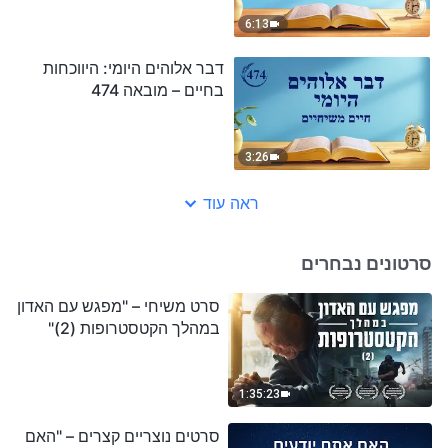
6:13
דבר אלוהים היומי: היווכחות
בחיים – מובאה 474
3:26
ראה עוד
סרטונים נבחרים
סרט משיחי – "מפגש עם האדון
במהלך הקטסטרופות (2)"
1:35:23
סרטים נוצריים קצרים – "האם