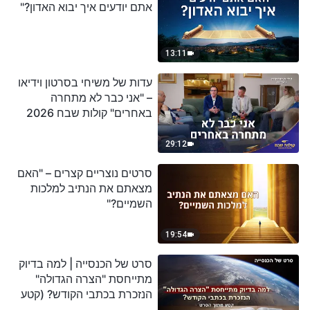
אתם יודעים איך יבוא האדון?"
13:11
עדות של משיחי בסרטון וידיאו
– "אני כבר לא מתחרה
באחרים" קולות שבח 2026
29:12
סרטים נוצריים קצרים – "האם
מצאתם את הנתיב למלכות
השמיים?"
19:54
סרט של הכנסייה | למה בדיוק
מתייחסת "הצרה הגדולה"
הנזכרת בכתבי הקודש? (קטע
נבחר מסרט)