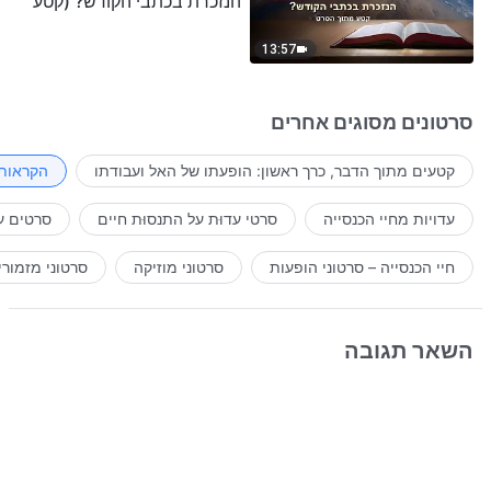
הנזכרת בכתבי הקודש? (קטע
נבחר מסרט)
13:57
סרטונים מסוגים אחרים
קטעים מתוך הדבר, כרך ראשון: הופעתו של האל ועבודתו
הקראות 
עדויות מחיי הכנסייה
סרטי עדוּת על התנסוּת חיים
סרטים ע
חיי הכנסייה – סרטוני הופעות
סרטוני מוזיקה
סרטוני מזמורי
השאר תגובה