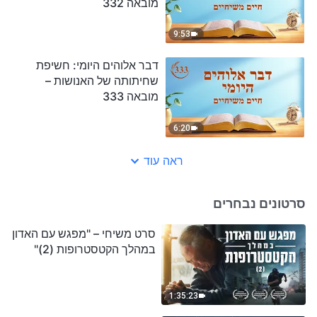
מובאה 332
9:53
דבר אלוהים היומי: חשיפת
שחיתותה של האנושות –
מובאה 333
6:20
ראה עוד
סרטונים נבחרים
סרט משיחי – "מפגש עם האדון
במהלך הקטסטרופות (2)"
1:35:23