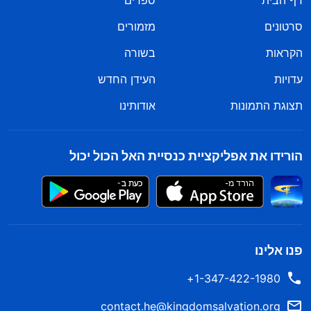
דף הבית
ספרים
סרטונים
מזמורים
הקראות
בשורה
עדויות
העידן החדש
תצוגת התמונות
אודותינו
הורידו את אפליקציית כנסיית האל הכול יכול
פנו אלינו
1-347-422-1980+
contact.he@kingdomsalvation.org