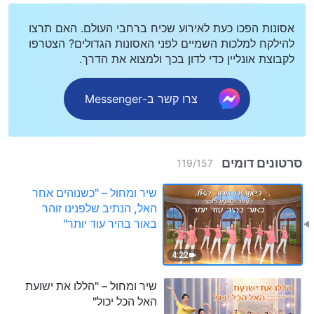
אסונות הפכו כעת לאירוע שכיח ברחבי העולם. האם תרצו
להילקח למלכות השמיים לפני האסונות הגדולים? הצטרפו
לקבוצת אונליין כדי לדון בכך ולמצוא את הדרך.
צרו קשר ב-Messenger
סרטונים דומים
119
/
157
שיר ומחול – "כשנוהים אחר
האל, הנתיב שלפנינו זוהר
באור בהיר עוד יותר"
4:22
שיר ומחול – "הללו את ישועת
האל הכל יכול"