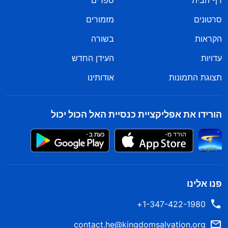
דף הבית
ספרים
סרטונים
מזמורים
הקראות
בשורה
עדויות
העידן החדש
תצוגת התמונות
אודותינו
הורידו את אפליקציית כנסיית האל הכול יכול
פנו אלינו
1-347-422-1980+
contact.he@kingdomsalvation.org