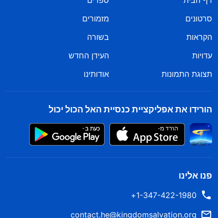
דף הבית
ספרים
סרטונים
מזמורים
הקראות
בשורה
עדויות
העידן החדש
תצוגת התמונות
אודותינו
הורידו את אפליקציית כנסיית האל הכול יכול
פנו אלינו
1-347-422-1980+
contact.he@kingdomsalvation.org