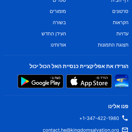
דף הבית
ספרים
סרטונים
מזמורים
הקראות
בשורה
עדויות
העידן החדש
תצוגת התמונות
אודותינו
הורידו את אפליקציית כנסיית האל הכול יכול
פנו אלינו
1-347-422-1980+
contact.he@kingdomsalvation.org