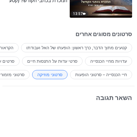
הנזכרת בכתבי הקודש? (קטע
נבחר מסרט)
13:57
סרטונים מסוגים אחרים
קטעים מתוך הדבר, כרך ראשון: הופעתו של האל ועבודתו
הקראות 
עדויות מחיי הכנסייה
סרטי עדוּת על התנסוּת חיים
סרטים ע
חיי הכנסייה – סרטוני הופעות
סרטוני מוזיקה
סרטוני מזמורי
השאר תגובה