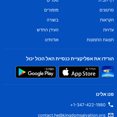
דף הבית
ספרים
סרטונים
מזמורים
הקראות
בשורה
עדויות
העידן החדש
תצוגת התמונות
אודותינו
הורידו את אפליקציית כנסיית האל הכול יכול
פנו אלינו
1-347-422-1980+
contact.he@kingdomsalvation.org