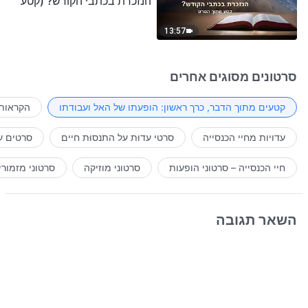
הנזכרת בכתבי הקודש? (קטע
נבחר מסרט)
13:57
סרטונים מסוגים אחרים
קטעים מתוך הדבר, כרך ראשון: הופעתו של האל ועבודתו
הקראות 
עדויות מחיי הכנסייה
סרטי עדוּת על התנסוּת חיים
סרטים ע
חיי הכנסייה – סרטוני הופעות
סרטוני מוזיקה
סרטוני מזמורי
השאר תגובה