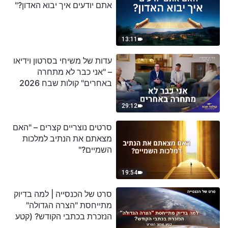
אתם יודעים איך יבוא האדון?"
13:11
עדות של משיחי בסרטון וידיאו
– "אני כבר לא מתחרה
באחרים" קולות שבח 2026
29:12
סרטים נוצריים קצרים – "האם
מצאתם את הנתיב למלכות
השמיים?"
19:54
סרט של הכנסייה | למה בדיוק
מתייחסת "הצרה הגדולה"
הנזכרת בכתבי הקודש? (קטע
נבחר מסרט)