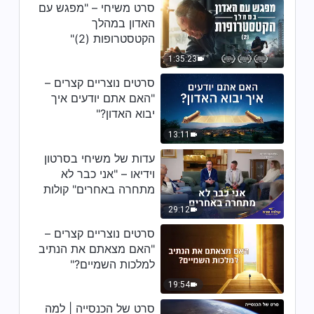
אלוהים – מובאה 68
סרט משיחי – "מפגש עם
האדון במהלך
7:19
הקטסטרופות (2)"
1:35:23
דבר אלוהים היומי: להכיר את
אלוהים – מובאה 69
סרטים נוצריים קצרים –
"האם אתם יודעים איך
8:29
יבוא האדון?"
דבר אלוהים היומי: להכיר את
13:11
אלוהים – מובאה 70
עדות של משיחי בסרטון
וידיאו – "אני כבר לא
8:51
מתחרה באחרים" קולות
שבח 2026
דבר אלוהים היומי: להכיר את
29:12
אלוהים – מובאה 71
סרטים נוצריים קצרים –
"האם מצאתם את הנתיב
14:41
למלכות השמיים?"
דבר אלוהים היומי: להכיר את
19:54
אלוהים – מובאה 72
סרט של הכנסייה | למה