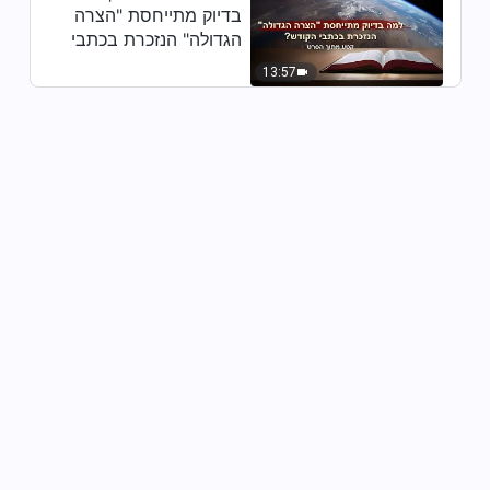
8:35
בדיוק מתייחסת "הצרה
הגדולה" הנזכרת בכתבי
דבר אלוהים היומי: להכיר את
הקודש? (קטע נבחר
13:57
אלוהים – מובאה 73
מסרט)
15:39