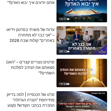
אתם יודעים איך יבוא האדון?"
13:11
עדות של משיחי בסרטון וידיאו
– "אני כבר לא מתחרה
באחרים" קולות שבח 2026
29:12
סרטים נוצריים קצרים – "האם
מצאתם את הנתיב למלכות
השמיים?"
19:54
סרט של הכנסייה | למה בדיוק
מתייחסת "הצרה הגדולה"
הנזכרת בכתבי הקודש? (קטע
נבחר מסרט)