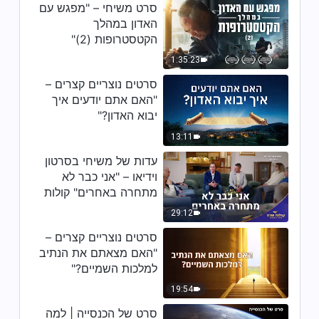
סרט משיחי – "מפגש עם
האדון במהלך
דבר אלוהים היומי: להכיר את
אלוהים – מובאה 157
הקטסטרופות (2)"
1:35:23
5:21
סרטים נוצריים קצרים –
דבר אלוהים היומי: להכיר את
"האם אתם יודעים איך
אלוהים – מובאה 158
יבוא האדון?"
13:11
15:43
עדות של משיחי בסרטון
דבר אלוהים היומי: להכיר את
וידיאו – "אני כבר לא
אלוהים – מובאה 159
מתחרה באחרים" קולות
שבח 2026
7:55
29:12
סרטים נוצריים קצרים –
דבר אלוהים היומי: להכיר את
"האם מצאתם את הנתיב
אלוהים – מובאה 160
למלכות השמיים?"
8:14
19:54
סרט של הכנסייה | למה
דבר אלוהים היומי: להכיר את