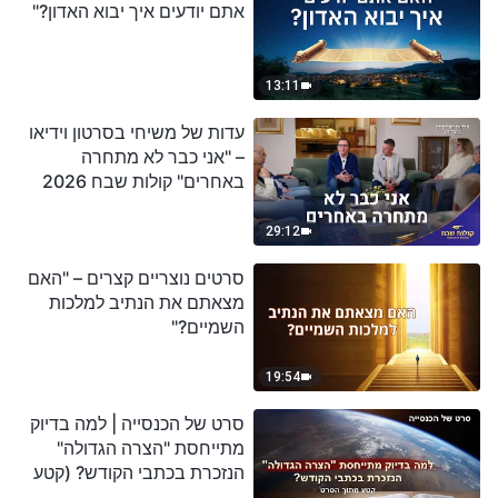
אתם יודעים איך יבוא האדון?"
13:11
עדות של משיחי בסרטון וידיאו
– "אני כבר לא מתחרה
באחרים" קולות שבח 2026
29:12
סרטים נוצריים קצרים – "האם
מצאתם את הנתיב למלכות
השמיים?"
19:54
סרט של הכנסייה | למה בדיוק
מתייחסת "הצרה הגדולה"
הנזכרת בכתבי הקודש? (קטע
נבחר מסרט)