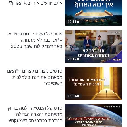
אתם יודעים איך יבוא האדון?"
13:11
עדות של משיחי בסרטון וידיאו
– "אני כבר לא מתחרה
באחרים" קולות שבח 2026
29:12
סרטים נוצריים קצרים – "האם
מצאתם את הנתיב למלכות
השמיים?"
19:54
סרט של הכנסייה | למה בדיוק
מתייחסת "הצרה הגדולה"
הנזכרת בכתבי הקודש? (קטע
נבחר מסרט)