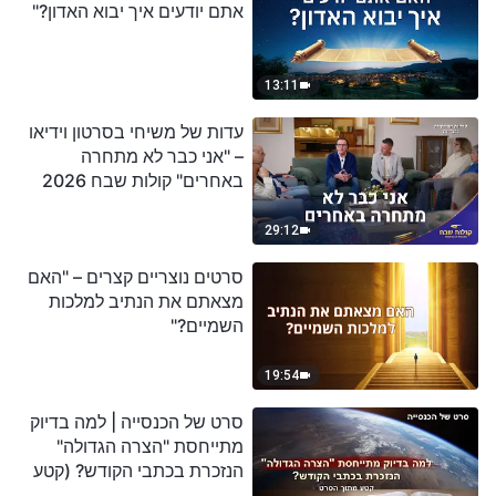
אתם יודעים איך יבוא האדון?"
13:11
עדות של משיחי בסרטון וידיאו
– "אני כבר לא מתחרה
באחרים" קולות שבח 2026
29:12
סרטים נוצריים קצרים – "האם
מצאתם את הנתיב למלכות
השמיים?"
19:54
סרט של הכנסייה | למה בדיוק
מתייחסת "הצרה הגדולה"
הנזכרת בכתבי הקודש? (קטע
נבחר מסרט)