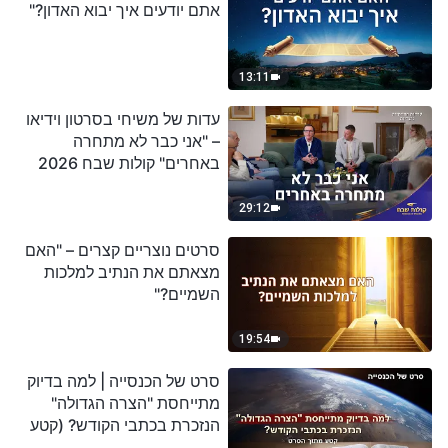
אתם יודעים איך יבוא האדון?"
13:11
עדות של משיחי בסרטון וידיאו
– "אני כבר לא מתחרה
באחרים" קולות שבח 2026
29:12
סרטים נוצריים קצרים – "האם
מצאתם את הנתיב למלכות
השמיים?"
19:54
סרט של הכנסייה | למה בדיוק
מתייחסת "הצרה הגדולה"
הנזכרת בכתבי הקודש? (קטע
נבחר מסרט)