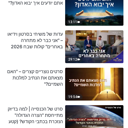
אתם יודעים איך יבוא האדון?"
13:11
עדות של משיחי בסרטון וידיאו
– "אני כבר לא מתחרה
באחרים" קולות שבח 2026
29:12
סרטים נוצריים קצרים – "האם
מצאתם את הנתיב למלכות
השמיים?"
19:54
סרט של הכנסייה | למה בדיוק
מתייחסת "הצרה הגדולה"
הנזכרת בכתבי הקודש? (קטע
נבחר מסרט)