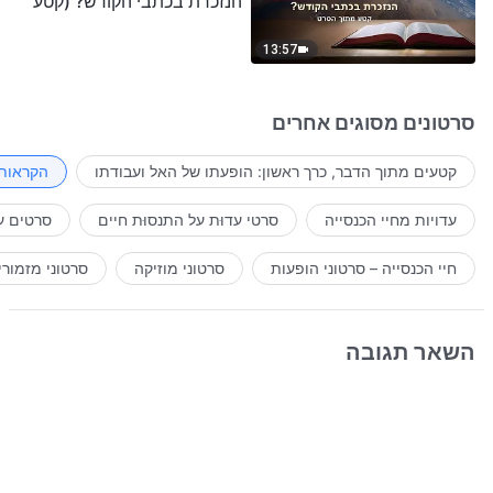
הנזכרת בכתבי הקודש? (קטע
נבחר מסרט)
13:57
סרטונים מסוגים אחרים
קטעים מתוך הדבר, כרך ראשון: הופעתו של האל ועבודתו
הקראות 
עדויות מחיי הכנסייה
סרטי עדוּת על התנסוּת חיים
סרטים ע
חיי הכנסייה – סרטוני הופעות
סרטוני מוזיקה
סרטוני מזמורי
השאר תגובה