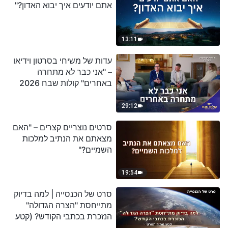
אתם יודעים איך יבוא האדון?"
13:11
עדות של משיחי בסרטון וידיאו
– "אני כבר לא מתחרה
באחרים" קולות שבח 2026
29:12
סרטים נוצריים קצרים – "האם
מצאתם את הנתיב למלכות
השמיים?"
19:54
סרט של הכנסייה | למה בדיוק
מתייחסת "הצרה הגדולה"
הנזכרת בכתבי הקודש? (קטע
נבחר מסרט)