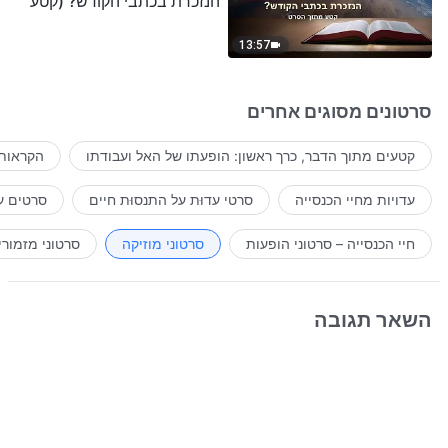
הנזכרת בכתבי הקודש? (קטע
נבחר מסרט)
13:57
סרטונים מסוגים אחרים
קטעים מתוך הדבר, כרך ראשון: הופעתו של האל ועבודתו
הקראות 
עדויות מחיי הכנסייה
סרטי עדוּת על התנסוּת חיים
סרטים ע
חיי הכנסייה – סרטוני הופעות
סרטוני מוזיקה
סרטוני מזמורי
השאר תגובה