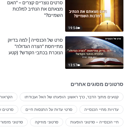
סרטים נוצריים קצרים – "האם
מצאתם את הנתיב למלכות
השמיים?"
19:54
סרט של הכנסייה | למה בדיוק
מתייחסת "הצרה הגדולה"
הנזכרת בכתבי הקודש? (קטע
נבחר מסרט)
13:57
סרטונים מסוגים אחרים
קטעים מתוך הדבר, כרך ראשון: הופעתו של האל ועבודתו
הקראות 
עדויות מחיי הכנסייה
סרטי עדוּת על התנסוּת חיים
סרטים ע
חיי הכנסייה – סרטוני הופעות
סרטוני מוזיקה
סרטוני מזמורי