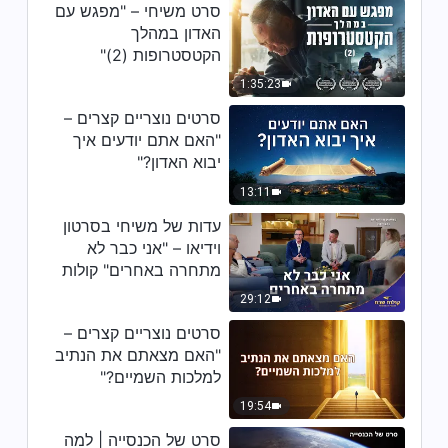
סרט תעודה מוסיקלי | אלוהים מושל
סרט משיחי – "מפגש עם
בכל היקום (קטעים נבחרים)
האדון במהלך
הקטסטרופות (2)"
3:22
1:35:23
סרט תעודה מוסיקלי | בריאת העולם
סרטים נוצריים קצרים –
בידי אלוהים (קטעים נבחרים)
"האם אתם יודעים איך
יבוא האדון?"
5:31
13:11
סרט תעודה מוסיקלי | השמדת
עדות של משיחי בסרטון
העולם בידי אלוהים, באמצעות
וידיאו – "אני כבר לא
המבול (קטעים נבחרים)
4:27
מתחרה באחרים" קולות
שבח 2026
29:12
סרט תעודה מוסיקלי | אלוהים
סרטים נוצריים קצרים –
משמיד את סדום ועמורה (קטעים
נבחרים)
"האם מצאתם את הנתיב
2:26
למלכות השמיים?"
19:54
סרט תעודה מוסיקלי | אלוהים
מוציא את בני ישראל ממצרים
סרט של הכנסייה | למה