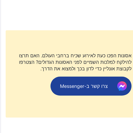
יון עיניים יגיע סוף סוף! באותו הרגע, כיצד תיראינה הסצינות
ת? עם "המנון המלכות – המלכות יורדת אל העולם" תפילות
אסונות הפכו כעת לאירוע שכיח ברחבי העולם. האם תרצו
להילקח למלכות השמיים לפני האסונות הגדולים? הצטרפו
לקבוצת אונליין כדי לדון בכך ולמצוא את הדרך.
צרו קשר ב-Messenger