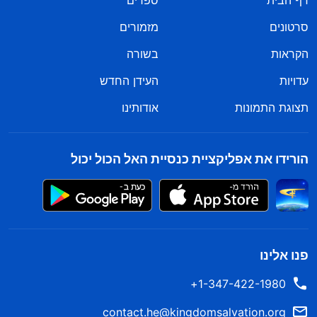
דף הבית
ספרים
סרטונים
מזמורים
הקראות
בשורה
עדויות
העידן החדש
תצוגת התמונות
אודותינו
הורידו את אפליקציית כנסיית האל הכול יכול
פנו אלינו
1-347-422-1980+
contact.he@kingdomsalvation.org