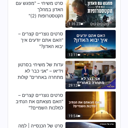
סרט משיחי – "מפגש עם
האדון במהלך
הקטסטרופות (2)"
1:35:23
סרטים נוצריים קצרים –
"האם אתם יודעים איך
יבוא האדון?"
13:11
עדות של משיחי בסרטון
וידיאו – "אני כבר לא
מתחרה באחרים" קולות
שבח 2026
29:12
סרטים נוצריים קצרים –
"האם מצאתם את הנתיב
למלכות השמיים?"
19:54
סרט של הכנסייה | למה