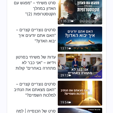
4:15
סרט משיחי – "מפגש עם
האדון במהלך
שיר הלל משיחי – "השמיים כאן כל
הקטסטרופות (2)"
כך כחולים" (מקהלת נשים)
1:35:23
5:08
סרטים נוצריים קצרים –
"האם אתם יודעים איך
שירי הלל – "הודיה והלל לאל הכול
יבוא האדון?"
יכול" (קליפ רשמי)
13:11
3:54
עדות של משיחי בסרטון
וידיאו – "אני כבר לא
שיר הלל משיחי – "אהבת האמת של
מתחרה באחרים" קולות
אלוהים" (קליפ רשמי)
שבח 2026
29:12
3:47
סרטים נוצריים קצרים –
"האם מצאתם את הנתיב
למלכות השמיים?"
19:54
סרט של הכנסייה | למה