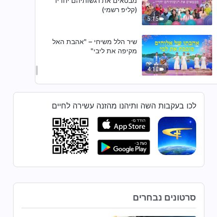
מבטאים את רגשותיהם יחדיו"
(קליפ רשמי)
5:15
שיר הלל משיחי – "אהבת האל
מקיפה את ליבי"
4:10
שיר הלל משיחי – "מעשיו של האל
ממלאים את המרחב העצום של
לכו בעקבות השה ותיהנו מהזנה עשירה לחיים
היקום"
3:38
שיר הלל משיחי – "עדות החיים"
(סולו גברי)
6:04
שיר הלל משיחי – "אהבתו של
סרטונים נבחרים
אלוהים מקרבת אותנו זה לזה" (סולו
גברי)