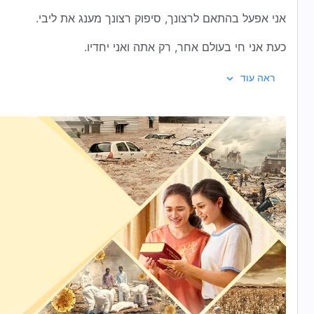
אני אפעל בהתאם לרצונך, סיפוק רצונך מענג את ליבי.
כעת אני חי בעולם אחר, רק אתה ואני יחדיו.
אתה אוהב אותי, אני אוהב אותך, אין מחסום או מרחק בינינו,
ראה עוד
אין יגון או דאגה, ולא זיכרון של כאב.
באהבה אנו הולכים יחדיו ודבר לא מפריד בינינו, לבבותינו שמח
אני מבין את רצונך ונשמע לך באופן מוחלט,
רצוני הוא לא למרוד שוב לעולם.
אחיה לפניך אף יותר, ולעולם לא אפרד ממך.
אני מהרהר בדבריך בשקט, אני אוצר את מה שיש לך ומה שאת
דבריך מנקים את שחיתותי, והם מילאו את ליבי.
הו, אני אוהב אותך, אני אוהב אותך, דבריך הפכו לחיי.