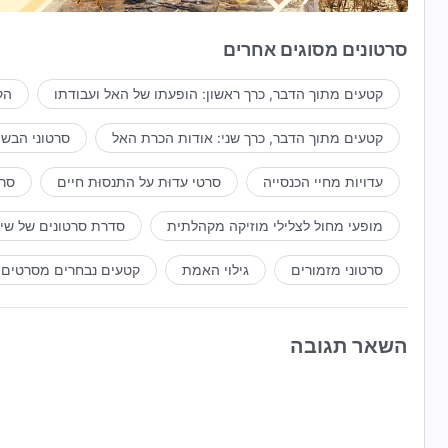
אני כה בר מזל שהושלמתי על ידך,
סרטונים מסוגים אחרים
ואני אוהב אותך ואשא לך עדות לנצח.
קטעים מתוך הדבר, כרך ראשון: הופעתו של האל ועבודתו
הק
הללויה! הללויה! הללויה! השבח לאל.
קטעים מתוך הדבר, כרך שני: אודות הכרת האל
סרטוני הבשו
מתוך 'עקבו אחר השה ושירו
שירים חדשים
'
עדויות מחיי הכנסייה
סרטי עדוּת על התנסוּת חיים
סרט
מופעי מחול לצלילי מוזיקה מקהלתית
סדרת סרטונים של שי
סרטוני מזמורים
גילוי האמת
קטעים נבחרים מסרטים
השאר תגובה