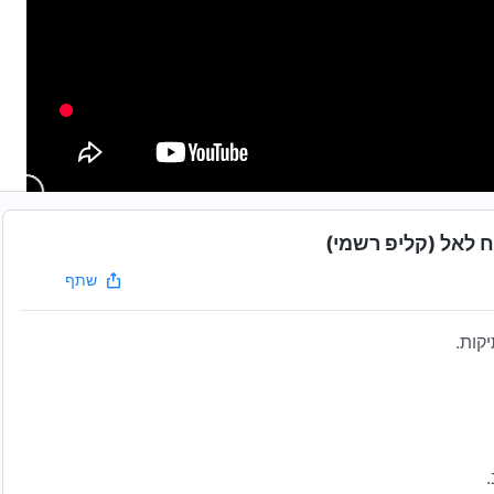
 לאל (קליפ רשמי)
שתף
קות.