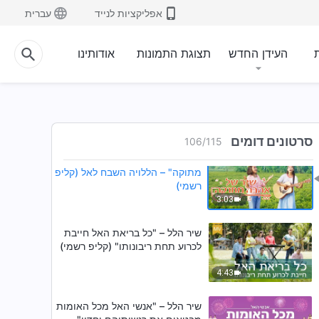
שיר הלל – "כמה חשובה אהבתו של
אפליקציות לנייד
עברית
האל לאדם" (קליפ רשמי)
ת
העידן החדש
תצוגת התמונות
אודותינו
6:00
שיר הלל – "המשיח של אחרית
הימים הביא את עידן המלכות"
(קליפ רשמי)
3:31
סרטונים דומים
106
/
115
שיר משיחי – "שיר של אהבה
מתוקה" – הללויה השבח לאל (קליפ
רשמי)
3:03
שיר הלל – "כל בריאת האל חייבת
לכרוע תחת ריבונותו" (קליפ רשמי)
4:43
שיר הלל – "אנשי האל מכל האומות