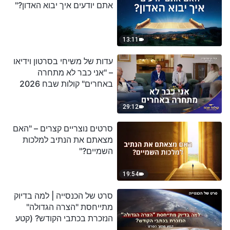
אתם יודעים איך יבוא האדון?"
13:11
עדות של משיחי בסרטון וידיאו
– "אני כבר לא מתחרה
באחרים" קולות שבח 2026
29:12
סרטים נוצריים קצרים – "האם
מצאתם את הנתיב למלכות
השמיים?"
19:54
סרט של הכנסייה | למה בדיוק
מתייחסת "הצרה הגדולה"
הנזכרת בכתבי הקודש? (קטע
נבחר מסרט)