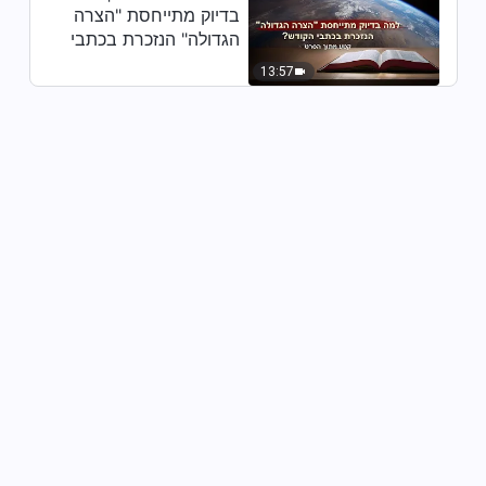
בדיוק מתייחסת "הצרה
הגדולה" הנזכרת בכתבי
דבר אלוהים – "כיצד עליכם לגשת
למשימתכם העתידית"
הקודש? (קטע נבחר
13:57
מסרט)
5:01
דבר אלוהים – "התכלית של ניהול
האנושות"
13:11
דבר אלוהים – "אלו שאינם לומדים
ונותרים בורים: האינם בהמות?"
17:04
דבר אלוהים – "מה אתם מבינים
בנוגע לברכות?"
11:43