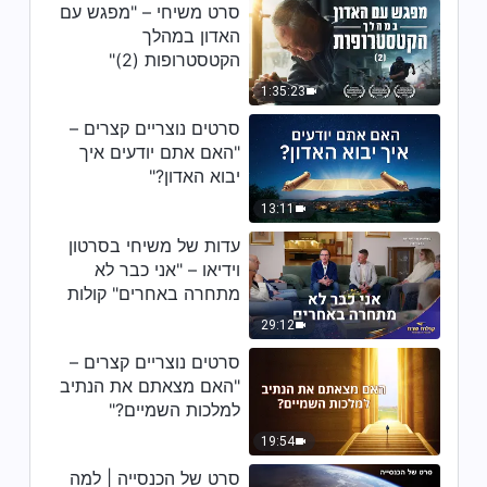
סרט משיחי – "מפגש עם
23:48
האדון במהלך
הקטסטרופות (2)"
דבר אלוהים – "חוויותיו של פטרוס:
1:35:23
הידע שלו על ייסורים ושיפוט" (חלק
1)
סרטים נוצריים קצרים –
35:43
"האם אתם יודעים איך
יבוא האדון?"
דבר אלוהים – "חוויותיו של פטרוס:
הידע שלו על ייסורים ושיפוט" (חלק
13:11
2)
עדות של משיחי בסרטון
43:01
וידיאו – "אני כבר לא
מתחרה באחרים" קולות
דבר אלוהים – "עליכם להבין את
שבח 2026
העבודה – אל תהיו חסידים
29:12
מבולבלים!"
סרטים נוצריים קצרים –
20:04
"האם מצאתם את הנתיב
למלכות השמיים?"
דבר אלוהים – "כיצד עליכם לצעוד
בישורת האחרונה של הנתיב"
19:54
41:49
סרט של הכנסייה | למה