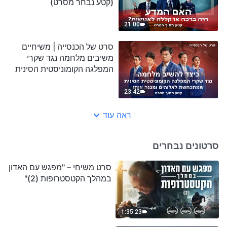
(קטע נבחר מסרט)
21:00
סרט של הכנסייה | משיחיים
משיבים מלחמה נגד שקרי
המפלגה הקומוניסטית הסינית
שמתכחשת לאלוהים ומגנה
אותו (קטע נבחר מסרט)
23:42
ראה עוד
סרטונים נבחרים
סרט משיחי – "מפגש עם האדון
במהלך הקטסטרופות (2)"
1:35:23