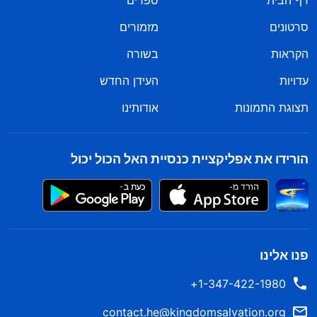
דף הבית
ספרים
סרטונים
מזמורים
הקראות
בשורה
עדויות
העידן החדש
תצוגת התמונות
אודותינו
הורידו את אפליקציית כנסיית האל הכול יכול
פנו אלינו
1-347-422-1980+
contact.he@kingdomsalvation.org