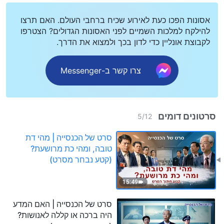
אסונות הפכו כעת לאירוע שכיח ברחבי העולם. האם תרצו
להילקח למלכות השמיים לפני האסונות הגדולים? הצטרפו
לקבוצת אונליין כדי לדון בכך ולמצוא את הדרך.
צרו קשר ב-Messenger
סרטונים דומים
5
/
12
סרט של הכנסייה | מהי דת
טובה, ומהי כת מרושעת?
(קטע נבחר מסרט)
15:49
סרט של הכנסייה | האם המדע
היה ברכה או קללה לאנושות?