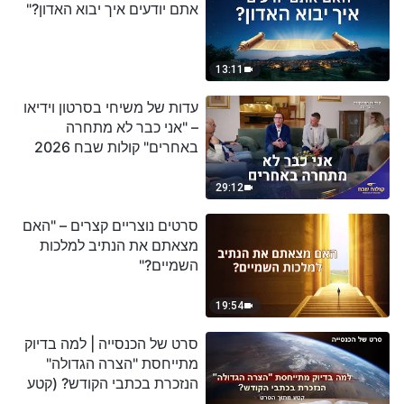
אתם יודעים איך יבוא האדון?"
13:11
עדות של משיחי בסרטון וידיאו
– "אני כבר לא מתחרה
באחרים" קולות שבח 2026
29:12
סרטים נוצריים קצרים – "האם
מצאתם את הנתיב למלכות
השמיים?"
19:54
סרט של הכנסייה | למה בדיוק
מתייחסת "הצרה הגדולה"
הנזכרת בכתבי הקודש? (קטע
נבחר מסרט)