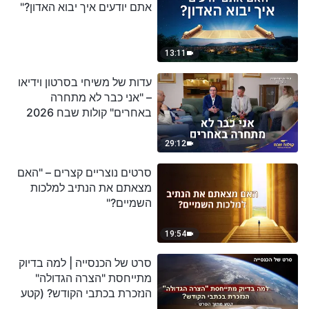
אתם יודעים איך יבוא האדון?"
13:11
עדות של משיחי בסרטון וידיאו
– "אני כבר לא מתחרה
באחרים" קולות שבח 2026
29:12
סרטים נוצריים קצרים – "האם
מצאתם את הנתיב למלכות
השמיים?"
19:54
סרט של הכנסייה | למה בדיוק
מתייחסת "הצרה הגדולה"
הנזכרת בכתבי הקודש? (קטע
נבחר מסרט)