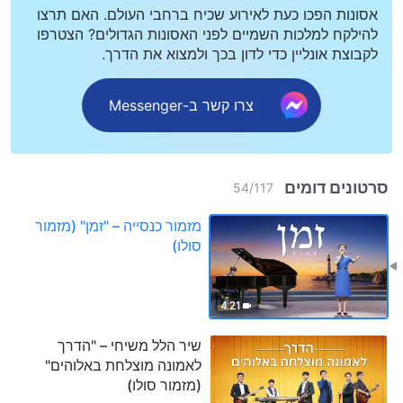
אסונות הפכו כעת לאירוע שכיח ברחבי העולם. האם תרצו
להילקח למלכות השמיים לפני האסונות הגדולים? הצטרפו
לקבוצת אונליין כדי לדון בכך ולמצוא את הדרך.
צרו קשר ב-Messenger
סרטונים דומים
54
/
117
מזמור כנסייה – "זמן" (מזמור
סולו)
4:21
שיר הלל משיחי – "הדרך
לאמונה מוצלחת באלוהים"
(מזמור סולו)