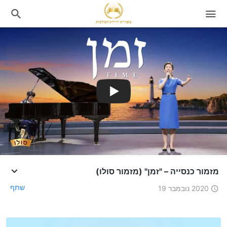
מזמור כנסייה – "זמן" (מזמור סולו)
שתף
2020 נובמבר 19