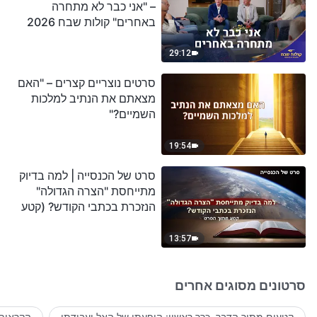
– "אני כבר לא מתחרה
באחרים" קולות שבח 2026
29:12
סרטים נוצריים קצרים – "האם
מצאתם את הנתיב למלכות
השמיים?"
19:54
סרט של הכנסייה | למה בדיוק
מתייחסת "הצרה הגדולה"
הנזכרת בכתבי הקודש? (קטע
נבחר מסרט)
13:57
סרטונים מסוגים אחרים
קטעים מתוך הדבר, כרך ראשון: הופעתו של האל ועבודתו
הקראות 