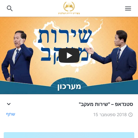
סטנדאפ – "שירות מעקב"
שתף
2018 ספטמבר 15