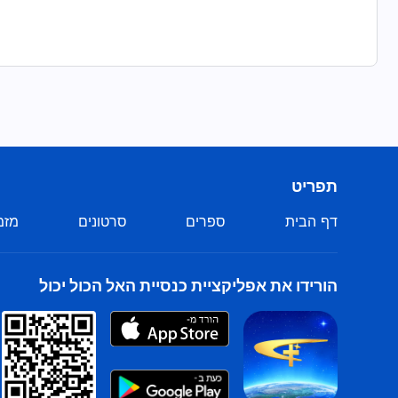
תפריט
דף הבית
ספרים
סרטונים
מזמ
הורידו את אפליקציית כנסיית האל הכול יכול