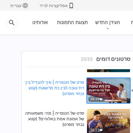
אפליקציות לנייד
עברית
7:11
סרט של הכנסייה | האופן שבו
ת
העידן החדש
תצוגת התמונות
אודותינו
אנשים מתייחסים למשיח של אחרית
הימים קשור לגורלם (קטע נבחר
מסרט)
23:40
סרט של הכנסייה | רק דבר האל יכול
לתת חיים לאדם (קטע נבחר מסרט)
סרטונים דומים
23
/
33
23:43
סרט של הכנסייה | איך להבדיל בין
דת טובה לבין כת מרושעת (קטע
נבחר מסרט)
28:29
סרט של הכנסייה | מהי משמעותה
של אמונת אמת באלוהים? (קטע
נבחר מסרט)
36:13