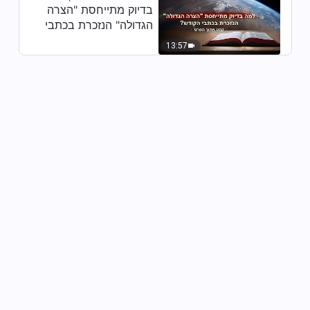
בבואו (קטע נבחר מסרט)
בדיוק מתייחסת "הצרה
7:12
הגדולה" הנזכרת בכתבי
הקודש? (קטע נבחר
13:57
מסרט)