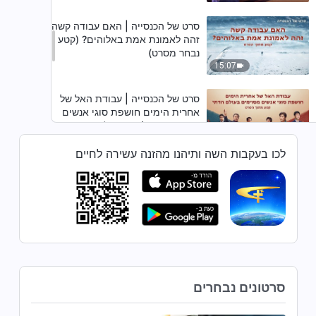
סרט של הכנסייה | האם עבודה קשה
זהה לאמונת אמת באלוהים? (קטע
נבחר מסרט)
15:07
סרט של הכנסייה | עבודת האל של
אחרית הימים חושפת סוגי אנשים
מסוימים בעולם הדתי (קטע נבחר
מסרט)
33:41
לכו בעקבות השה ותיהנו מהזנה עשירה לחיים
סרט של הכנסייה | האם הדרך
שהמפלגה הקומוניסטית הסינית
והחוגים הדתיים מוקיעים אינה דרך
האמת? (קטע נבחר מסרט)
23:15
סרט של הכנסייה | האם הישמעות
לבעלי השררה זהה באמת
להישמעות לאלוהים? (קטע נבחר
מסרט)
סרטונים נבחרים
32:47