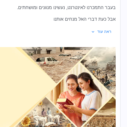
בעבר התמכרנו לאינטרנט, נעשינו מנוונים ומושחתים.
אבל כעת דברי האל מנחים אותנו
ואנו צועדים בנתיב שופע אור.
ראה עוד
דברי האל משקים ומזינים אותנו,
גורמים לנו להבין את האמת ולצמוח באושר בבית האלוהים.
לא ננהה עוד אחר מגמות גשמיות.
אנו חיים בפני אלוהים ונהנים מחיים מבורכים.
נשיר יחדיו שיר הלל לאלוהים בקולות מהדהדים,
כי הוא מדבר על מנת להושיענו.
בלב רונן נרקוד יחדיו ונהלל את אלוהים,
כי מדבריו אנו לומדים להיות אנשים אמיתיים.