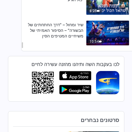
6:25
שיר ומחול – "דרך החתחתים של
הבשורה" – הסיפור האמיתי של
משיחיים המטיפים הסין
10:54
שיר ומחול – "שבחו את האל בלב
שלם"
לכו בעקבות השה ותיהנו מהזנה עשירה לחיים
5:10
שיר ומחול – "חיי הכנסייה מביאים
אושר רב" (שיר בספרדית)
3:48
שיר ומחול – "בר האנוש הופיע"
סרטונים נבחרים