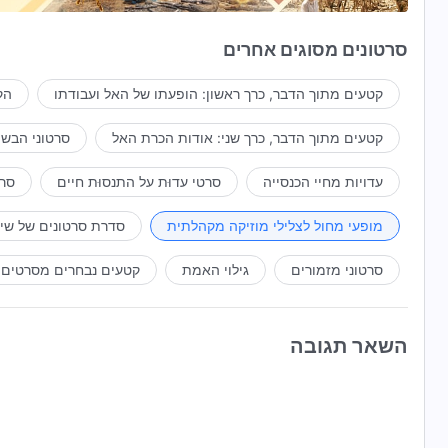
נשיר יחדיו שיר הלל לאלוהים בקולות מהדהדים,
סרטונים מסוגים אחרים
ונבטא את אהבתנו הכנה אליו.
קטעים מתוך הדבר, כרך ראשון: הופעתו של האל ועבודתו
הק
בלב רונן נרקוד יחדיו ונהלל את אלוהים,
קטעים מתוך הדבר, כרך שני: אודות הכרת האל
סרטוני הבשו
מודים אנו לעד לאל הכול יכול ומהללים אותו.
עדויות מחיי הכנסייה
סרטי עדוּת על התנסוּת חיים
סרט
אנו מתאספים בכנסיות,
מופעי מחול לצלילי מוזיקה מקהלתית
סדרת סרטונים של שי
מאזינים לאימרות האל ושואפים להפוך לאנשים ישרים.
סרטוני מזמורים
גילוי האמת
קטעים נבחרים מסרטים
אוכלים ושותים את דבריו ומשתפים דברי אמת.
אנו מבינים את האמת וחשים בהירות רבה.
השאר תגובה
כשאנו קוראים בדברי האל ומתחילים להכיר את עצמנו,
אנו חדלים לשקר ולהוליך שולל.
עם שאנו מנהיגים את דברי האל וחווים אותם,