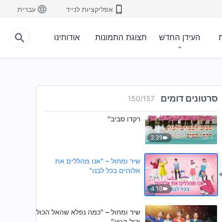
שיר ומחול – "הללו את השלמת
אפליקציות לנייד
עברית
עבודתו האדירה של אלוהים"
4:02
ת
העידן החדש
תצוגת התמונות
אודותינו
שיר ומחול – "המלכות הקדושה
הופיעה"
2:54
סרטונים דומים
150
/
157
שיר ומחול – "סביב לכס המלכות,
רקדו סביב"
3:39
שיר ומחול – "אנו מהללים את
אלוהים בכל לבנו"
4:10
שיר ומחול – "כמה נפלא שהאל הכול
יכול הגיע"