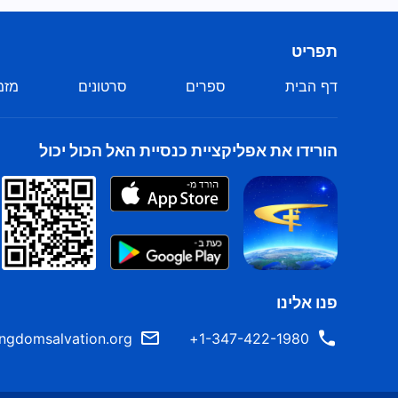
נשיר יחדיו שיר הלל לאלוהים בקולות מהדהדים,
תפריט
ונבטא את אהבתנו הכנה אליו.
דף הבית
ספרים
סרטונים
מזמ
בלב רונן נרקוד יחדיו ונהלל את אלוהים,
מודים אנו לעד לאל הכול יכול ומהללים אותו.
הורידו את אפליקציית כנסיית האל הכול יכול
המשפט והייסורים של דברי האל
מגינים עלינו ומרחיקים אותנו מפיתויי השטן.
במילוי חובותינו בבית האלוהים
אנו עושים את חלקנו כדי לגמול לו על אהבתו.
פנו אלינו
נשיר יחדיו שיר הלל לאלוהים בקולות מהדהדים,
ngdomsalvation.org
1-347-422-1980+
כי הוא מדבר על מנת להושיענו.
בלב רונן נרקוד יחדיו ונהלל את אלוהים,