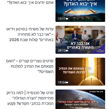
אתם יודעים איך יבוא האדון?"
13:11
עדות של משיחי בסרטון וידיאו
– "אני כבר לא מתחרה
באחרים" קולות שבח 2026
29:12
סרטים נוצריים קצרים – "האם
מצאתם את הנתיב למלכות
השמיים?"
19:54
סרט של הכנסייה | למה בדיוק
מתייחסת "הצרה הגדולה"
הנזכרת בכתבי הקודש? (קטע
נבחר מסרט)